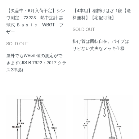
【欠品中・6月入荷予定】シン
【4本組】稲掛けはざ 1段【送
ワ測定 73223 熱中症計 黒
料無料】【宅配可能】
球式 Ｂａｓｉｃ WBGT ブ
SOLD OUT
ザー
掛け菅は回転自在。パイプは
SOLD OUT
サビない丈夫なメッキ仕様
屋外でもWBGT値の測定がで
きます(JIS B 7922：2017 クラ
ス2準拠)