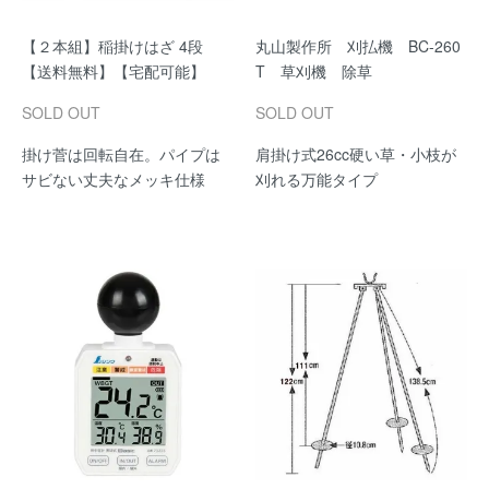
【２本組】稲掛けはざ 4段
丸山製作所 刈払機 BC-260
【送料無料】【宅配可能】
T 草刈機 除草
SOLD OUT
SOLD OUT
掛け菅は回転自在。パイプは
肩掛け式26cc硬い草・小枝が
サビない丈夫なメッキ仕様
刈れる万能タイプ