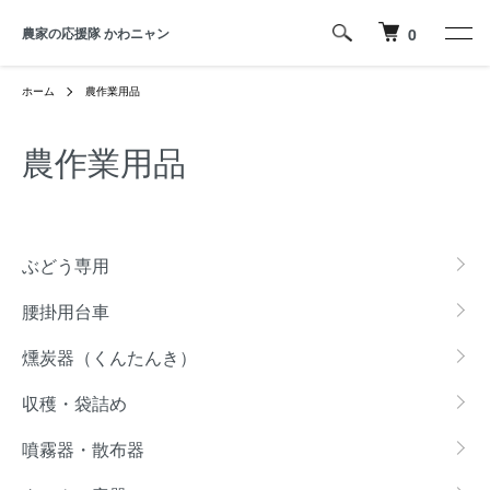
農家の応援隊 かわニャン
0
ホーム
農作業用品
農作業用品
カテゴリー一覧
ぶどう専用
腰掛用台車
燻炭器（くんたんき）
収穫・袋詰め
噴霧器・散布器