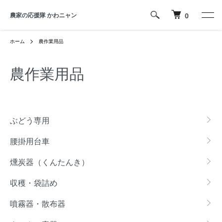
農家の応援隊 かわニャン
0
ホーム
農作業用品
農作業用品
カテゴリー一覧
ぶどう専用
腰掛用台車
燻炭器（くんたんき）
収穫・袋詰め
噴霧器・散布器