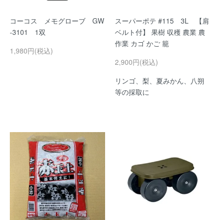
コーコス メモグローブ GW
スーパーポテ #115 3L 【肩
-3101 1双
ベルト付】 果樹 収穫 農業 農
作業 カゴ かご 籠
1,980円(税込)
2,900円(税込)
リンゴ、梨、夏みかん、八朔
等の採取に