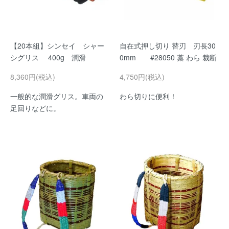
【20本組】シンセイ シャー
自在式押し切り 替刃 刃長30
シグリス 400g 潤滑
0mm #28050 藁 わら 裁断
8,360円(税込)
4,750円(税込)
一般的な潤滑グリス。車両の
わら切りに便利！
足回りなどに。