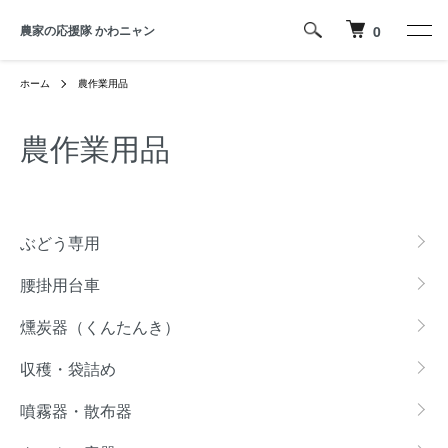
農家の応援隊 かわニャン
0
ホーム
農作業用品
農作業用品
カテゴリー一覧
ぶどう専用
腰掛用台車
燻炭器（くんたんき）
収穫・袋詰め
噴霧器・散布器