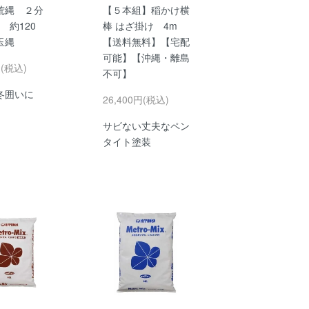
荒縄 ２分
【５本組】稲かけ横
kg 約120
棒 はざ掛け 4m
玉縄
【送料無料】【宅配
可能】【沖縄・離島
円(税込)
不可】
冬囲いに
26,400円(税込)
サビない丈夫なペン
タイト塗装