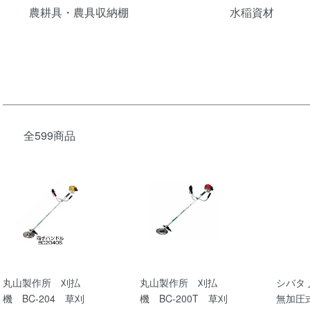
農耕具・農具収納棚
水稲資材
全599商品
丸山製作所 刈払
丸山製作所 刈払
シバタ
機 BC-204 草刈
機 BC-200T 草刈
無加圧式