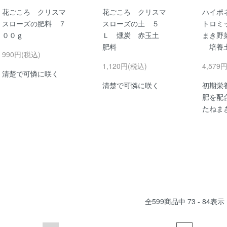
花ごころ クリスマ
花ごころ クリスマ
ハイポ
スローズの肥料 ７
スローズの土 ５
トロミ
００ｇ
Ｌ 燻炭 赤玉土
まき野
肥料
培養土
990円(税込)
1,120円(税込)
4,579
清楚で可憐に咲く
清楚で可憐に咲く
初期栄
肥を配
たねま
全
599
商品中
73 - 84
表示