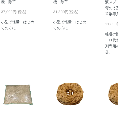
機 除草
機 除草
液スプ
背のう型
37,900円(税込)
31,800円(税込)
草剤専
小型で軽量 はじめ
小型で軽量 はじめ
11,30
ての方に
ての方に
畦道の
ーロ代
剤専用
器。