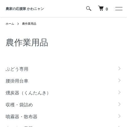
農家の応援隊 かわニャン
0
ホーム
農作業用品
農作業用品
カテゴリー一覧
ぶどう専用
腰掛用台車
燻炭器（くんたんき）
収穫・袋詰め
噴霧器・散布器