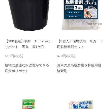
【100個組】明和 10.5ｃｍポ
【3個入】環境技研 米ガード
リポット 黒丸 底1ケ穴
用脱酸素剤セット
513円(税込)
670円(税込)
植物に最適な水管理ができる
お米の最高級鮮度保持袋用脱
底穴ポリポット
酸素剤