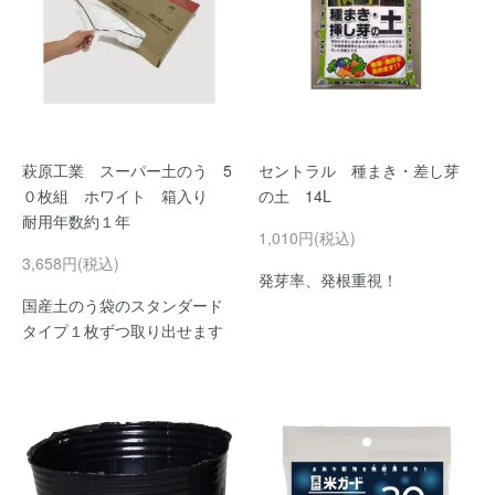
萩原工業 スーパー土のう 5
セントラル 種まき・差し芽
０枚組 ホワイト 箱入り
の土 14L
耐用年数約１年
1,010円(税込)
3,658円(税込)
発芽率、発根重視！
国産土のう袋のスタンダード
タイプ１枚ずつ取り出せます