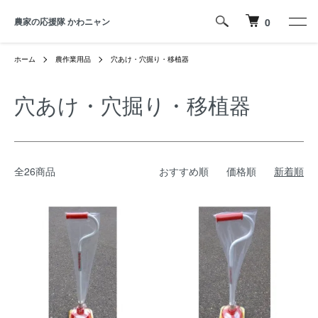
農家の応援隊 かわニャン
0
ホーム
農作業用品
穴あけ・穴掘り・移植器
穴あけ・穴掘り・移植器
全26商品
おすすめ順
価格順
新着順