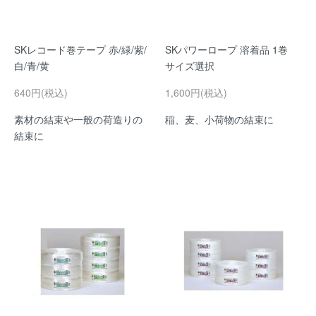
SKレコード巻テープ 赤/緑/紫/
SKパワーロープ 溶着品 1巻
白/青/黄
サイズ選択
640円(税込)
1,600円(税込)
素材の結束や一般の荷造りの
稲、麦、小荷物の結束に
結束に