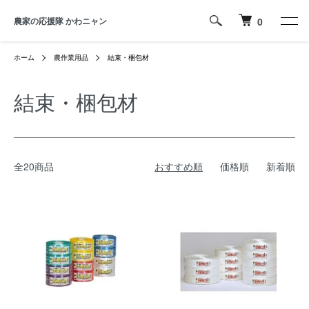
農家の応援隊 かわニャン
0
ホーム
農作業用品
結束・梱包材
結束・梱包材
全20商品
おすすめ順
価格順
新着順