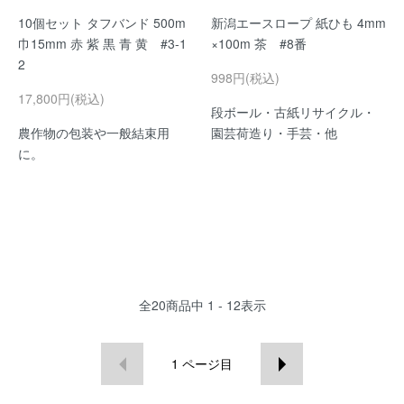
10個セット タフバンド 500m
新潟エースロープ 紙ひも 4mm
巾15mm 赤 紫 黒 青 黄 #3-1
×100m 茶 #8番
2
998円(税込)
17,800円(税込)
段ボール・古紙リサイクル・
農作物の包装や一般結束用
園芸荷造り・手芸・他
に。
全
20
商品中
1 - 12
表示
1
ページ目