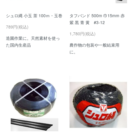
シュロ縄 小玉 茶 100ｍ・玉巻
タフバンド 500m 巾15mm 赤
紫 黒 青 黄 #3-12
789円(税込)
1,780円(税込)
造園作業に。天然素材を使っ
た国内生産品
農作物の包装や一般結束用
に。