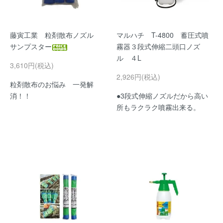
藤寅工業 粒剤散布ノズル
マルハチ T-4800 蓄圧式噴
サンプスター
霧器３段式伸縮二頭口ノズ
ル ４L
3,610円(税込)
2,926円(税込)
粒剤散布のお悩み 一発解
消！！
●3段式伸縮ノズルだから高い
所もラクラク噴霧出来る。