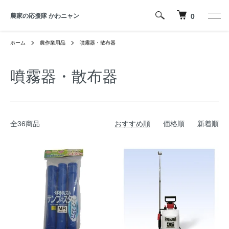
農家の応援隊 かわニャン
0
ホーム
農作業用品
噴霧器・散布器
噴霧器・散布器
全36商品
おすすめ順
価格順
新着順