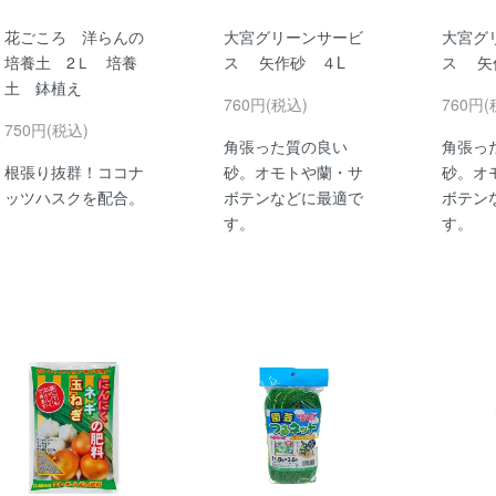
花ごころ 洋らんの
大宮グリーンサービ
大宮グ
培養土 2Ｌ 培養
ス 矢作砂 ４L
ス 矢
土 鉢植え
760円(税込)
760円(
750円(税込)
角張った質の良い
角張っ
根張り抜群！ココナ
砂。オモトや蘭・サ
砂。オ
ッツハスクを配合。
ボテンなどに最適で
ボテン
す。
す。