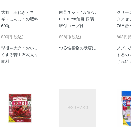
大和 玉ねぎ・ネ
園芸ネット 1.8m×3.
グリー
ギ・にんにくの肥料
6m 10cm角目 四隅
クアセブ
600g
取付ロープ付
76E 
800円(税込)
808円(税込)
808円(
球根を大きくおいし
つる性植物の栽培に
ノズルが
くする苦土石灰入り
するの
肥料
じれに