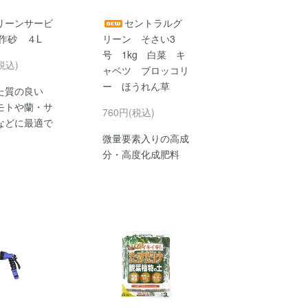
リーンサービ
セントラルグ
作砂 ４L
リーン そさい3
号 1kg 白菜 キ
税込)
ャベツ ブロッコリ
ー ほうれん草
た質の良い
モトや蘭・サ
760円(税込)
などに最適で
微量要素入りの高成
分・高度化成肥料