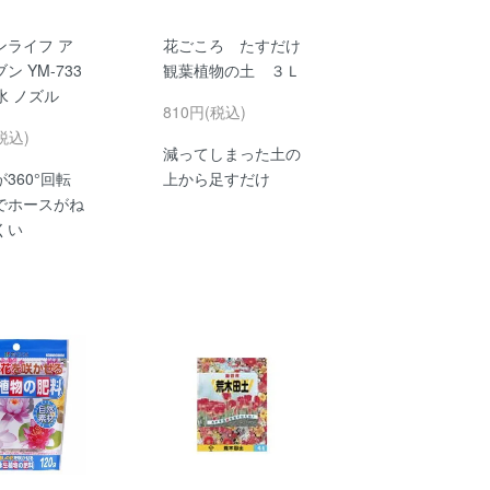
ンライフ ア
花ごころ たすだけ
ン YM-733
観葉植物の土 ３Ｌ
散水 ノズル
810円(税込)
税込)
減ってしまった土の
360°回転
上から足すだけ
でホースがね
くい