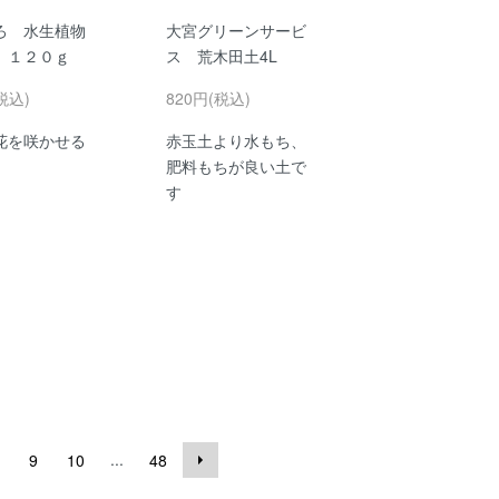
ろ 水生植物
大宮グリーンサービ
 １２０ｇ
ス 荒木田土4L
税込)
820円(税込)
花を咲かせる
赤玉土より水もち、
肥料もちが良い土で
す
...
9
10
48