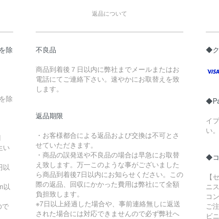
返品について
県を除
不良品
◆
商品到着後７日以内に弊社までメールまたはお
電話にてご連絡下さい。速やかにお取替えを致
します。
縄を除
◆P
返品期限
イ
い
・お客様都合による返品および交換は不可とさ
円
せていただきます。
生い
・商品の誤発送や不良品の場合は早急にお取替
◆
え致します。万一このような事がございました
円以
ら商品到着後7日以内にお知らせください。この
【セ
際の返品、回収にかかった費用は弊社にて全額
m以
ニス
負担致します。
コ
※7日以上経過した場合や、事前連絡無しに返送
ので
ご
された場合には対応できませんので必ず弊社へ
ビ