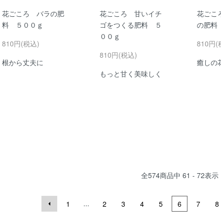
花ごころ バラの肥
花ごころ 甘いイチ
花ごこ
料 ５００ｇ
ゴをつくる肥料 ５
の肥料
００ｇ
810円(税込)
810円(
810円(税込)
根から丈夫に
癒しの
もっと甘く美味しく
全
574
商品中
61 - 72
表示
...
1
2
3
4
5
6
7
8