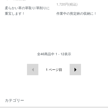
1,720円(税込)
柔らかい草の草取り/草削りに
重宝します！
作業中の剪定鋏の収納に！
全
46
商品中
1 - 12
表示
1
ページ目
カテゴリー