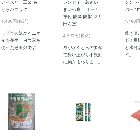
アイスリー工業 も
シンセイ 鳥追い
シンセ
ぐらパニック
まいっ鷹 ポール
バー 1m
竿付 防鳥 防獣 タカ
4,480円(税込)
1,463
田んぼ
モグラの嫌がるニオ
敷き藁
4,520円(税込)
イを発生！ヨウ素を
楽！夏
使った忌避剤です。
風が吹くと凧の要領
と水分
で舞い上がり不規則
す。
に動きまわります。