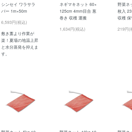
シンセイ ワラサラ
ネギマキネット 60×
野菜ネット
バー 1m×50m
125cm 4mm目合 葱
枚入 23
巻き 収穫 運搬
収穫 保
6,593円(税込)
1,634円(税込)
219円(
敷き藁より作業が
楽！夏場の地温上昇
と水分蒸発を抑えま
す。
野菜ネット 5kg 10
野菜ネット 10kg 10
野菜ネット