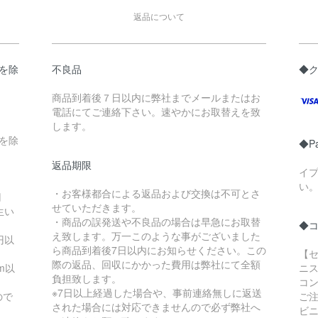
返品について
県を除
不良品
◆
商品到着後７日以内に弊社までメールまたはお
電話にてご連絡下さい。速やかにお取替えを致
します。
縄を除
◆P
返品期限
イ
い
・お客様都合による返品および交換は不可とさ
円
せていただきます。
生い
・商品の誤発送や不良品の場合は早急にお取替
◆
え致します。万一このような事がございました
円以
ら商品到着後7日以内にお知らせください。この
【セ
際の返品、回収にかかった費用は弊社にて全額
m以
ニス
負担致します。
コ
※7日以上経過した場合や、事前連絡無しに返送
ので
ご
された場合には対応できませんので必ず弊社へ
ビ