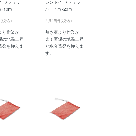
イ ワラサラ
シンセイ ワラサラ
×10m
バー 1m×20m
円(税込)
2,926円(税込)
より作業が
敷き藁より作業が
場の地温上昇
楽！夏場の地温上昇
蒸発を抑えま
と水分蒸発を抑えま
す。