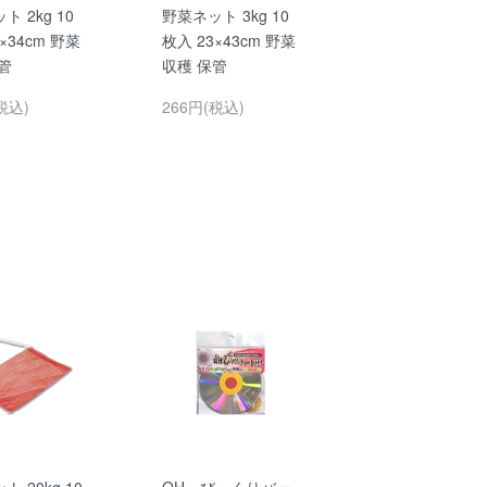
 2kg 10
野菜ネット 3kg 10
×34cm 野菜
枚入 23×43cm 野菜
管
収穫 保管
税込)
266円(税込)
 20kg 10
OH・びっくりバー