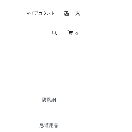
マイアカウント
0
防風網
忌避用品