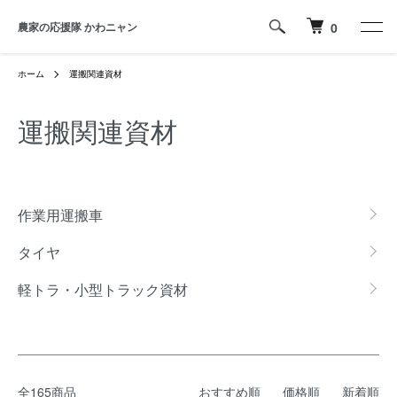
農家の応援隊 かわニャン
0
ホーム
運搬関連資材
運搬関連資材
カテゴリー一覧
作業用運搬車
タイヤ
軽トラ・小型トラック資材
全165商品
おすすめ順
価格順
新着順