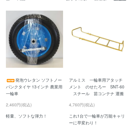
発泡ウレタン ソフトノー
アルミス 一輪車用アタッチ
パンクタイヤ 13インチ 農業用
メント のせたろー SNT-60
一輪車
スチール 苗コンテナ 運搬
2,460円(税込)
4,760円(税込)
軽量、ソフトな弾力！
これ1台で一輪車が万能キャリ
ーに早変わり！