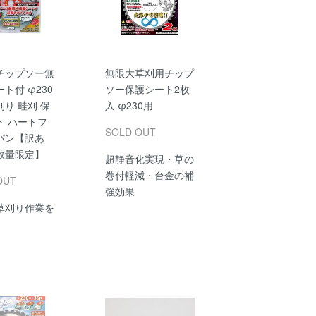
チップソー無
無限大草刈用チップ
ト付 φ230
ソー保護シート2枚
り 畦刈 保
入 φ230用
ト ハートフ
SOLD OUT
パン【訳あ
数量限定】
超静音化実現・草の
巻付軽減・台金の補
OUT
強効果
草刈り作業を