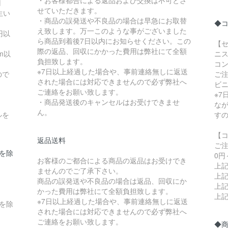
円
せていただきます。
生い
・商品の誤発送や不良品の場合は早急にお取替
◆
え致します。万一このような事がございました
円以
ら商品到着後7日以内にお知らせください。この
【セ
際の返品、回収にかかった費用は弊社にて全額
m以
ニス
負担致します。
コ
※7日以上経過した場合や、事前連絡無しに返送
ので
ご
された場合には対応できませんので必ず弊社へ
ビ
ご連絡をお願い致します。
※
・商品発送後のキャンセルはお受けできませ
な
ん。
ルを
す
【
返品送料
ご
県を除
0円
お客様のご都合による商品の返品はお受けでき
上記
ませんのでご了承下さい。
上記
商品の誤発送や不良品の場合は返品、回収にか
上記
かった費用は弊社にて全額負担致します。
上記
※7日以上経過した場合や、事前連絡無しに返送
縄を除
された場合には対応できませんので必ず弊社へ
ご連絡をお願い致します。
◆