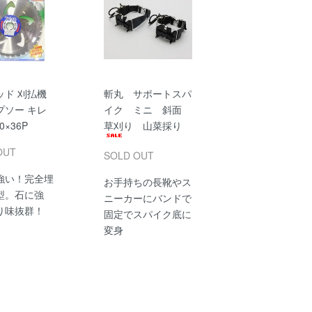
ッド 刈払機
斬丸 サポートスパ
プソー キレ
イク ミニ 斜面
0×36P
草刈り 山菜採り
OUT
SOLD OUT
強い！完全埋
お手持ちの長靴やス
型。石に強
ニーカーにバンドで
り味抜群！
固定でスパイク底に
変身