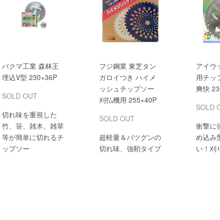
バクマ工業 森林王
フジ鋼業 東芝タン
アイウ
埋込V型 230×36P
ガロイつき ハイメ
用チッ
ッシュチップソー
爽快 23
SOLD OUT
刈払機用 255×40P
SOLD 
切れ味を重視した
SOLD OUT
竹、笹、雑木、雑草
衝撃に
等が簡単に切れるチ
超軽量＆バツグンの
め込み
ップソー
切れ味、強靭タイプ
い！刈