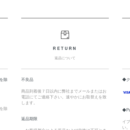
RETURN
返品について
県を除
不良品
◆
商品到着後７日以内に弊社までメールまたはお
電話にてご連絡下さい。速やかにお取替えを致
します。
縄を除
◆P
返品期限
イ
い
・お客様都合による返品および交換は不可とさ