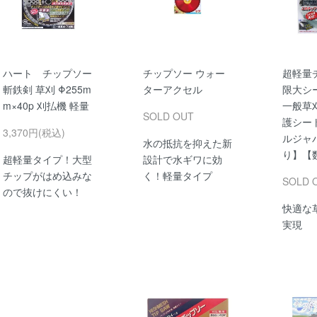
ハート チップソー
チップソー ウォー
超軽量
斬鉄剣 草刈 Φ255m
ターアクセル
限大シー
m×40p 刈払機 軽量
一般草刈
SOLD OUT
護シー
3,370円(税込)
ルジャ
水の抵抗を抑えた新
り】【
超軽量タイプ！大型
設計で水ギワに効
チップがはめ込みな
く！軽量タイプ
SOLD 
ので抜けにくい！
快適な
実現