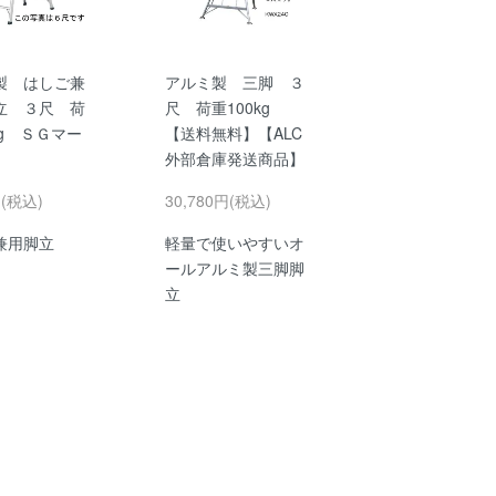
製 はしご兼
アルミ製 三脚 ３
立 ３尺 荷
尺 荷重100kg
kg ＳＧマー
【送料無料】【ALC
外部倉庫発送商品】
円(税込)
30,780円(税込)
兼用脚立
軽量で使いやすいオ
ールアルミ製三脚脚
立