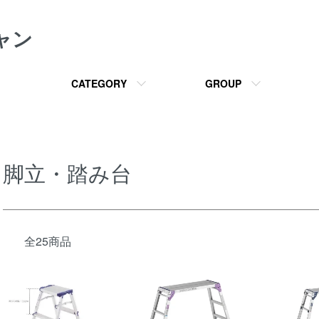
ャン
CATEGORY
GROUP
脚立・踏み台
全25商品