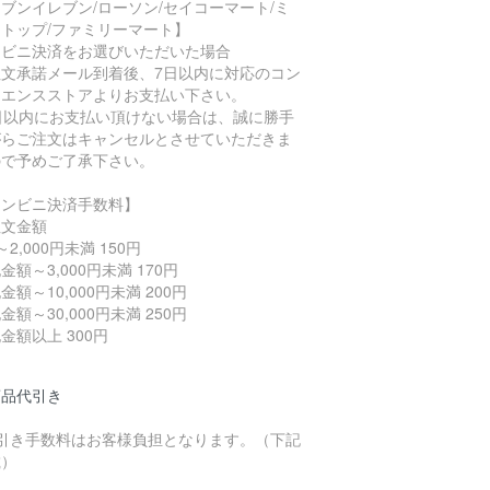
ブンイレブン/ローソン/セイコーマート/ミ
トップ/ファミリーマート】
ンビニ決済をお選びいただいた場合
注文承諾メール到着後、7日以内に対応のコン
ニエンスストアよりお支払い下さい。
7日以内にお支払い頂けない場合は、誠に勝手
がらご注文はキャンセルとさせていただきま
ので予めご了承下さい。
コンビニ決済手数料】
注文金額
～2,000円未満 150円
金額～3,000円未満 170円
金額～10,000円未満 200円
金額～30,000円未満 250円
金額以上 300円
商品代引き
代引き手数料はお客様負担となります。（下記
載）