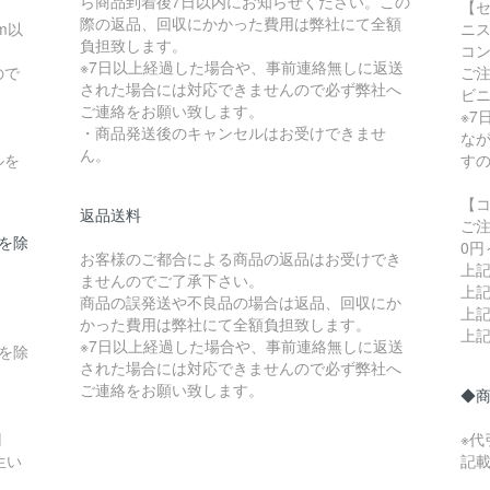
ら商品到着後7日以内にお知らせください。この
【セ
際の返品、回収にかかった費用は弊社にて全額
m以
ニス
負担致します。
コ
※7日以上経過した場合や、事前連絡無しに返送
ので
ご
された場合には対応できませんので必ず弊社へ
ビ
ご連絡をお願い致します。
※
・商品発送後のキャンセルはお受けできませ
な
ん。
ルを
す
【
返品送料
ご
県を除
0円
お客様のご都合による商品の返品はお受けでき
上記
ませんのでご了承下さい。
上記
商品の誤発送や不良品の場合は返品、回収にか
上記
かった費用は弊社にて全額負担致します。
上記
※7日以上経過した場合や、事前連絡無しに返送
縄を除
された場合には対応できませんので必ず弊社へ
ご連絡をお願い致します。
◆
円
※
生い
記