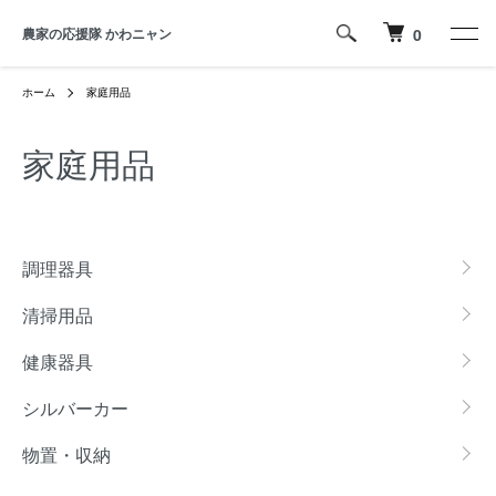
農家の応援隊 かわニャン
0
ホーム
家庭用品
家庭用品
カテゴリー一覧
調理器具
清掃用品
健康器具
シルバーカー
物置・収納