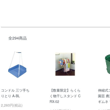
全294商品
コンドル 三ツ手ち
【数量限定】らくら
伸縮式ゴ
りとり A-BL
く物干しスタンド C
園芸 農
RX-02
ギムネ 1
2,260円(税込)