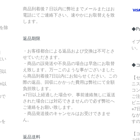
商品到着後７日以内に弊社までメールまたはお
電話にてご連絡下さい。速やかにお取替えを致
します。
縄を除
◆P
返品期限
イ
い
・お客様都合による返品および交換は不可とさ
円
せていただきます。
生い
・商品の誤発送や不良品の場合は早急にお取替
◆
え致します。万一このような事がございました
円以
ら商品到着後7日以内にお知らせください。この
【セ
際の返品、回収にかかった費用は弊社にて全額
m以
ニス
負担致します。
コ
※7日以上経過した場合や、事前連絡無しに返送
ので
ご
された場合には対応できませんので必ず弊社へ
ビ
ご連絡をお願い致します。
※
・商品発送後のキャンセルはお受けできませ
な
ん。
ルを
す
【
返品送料
ご