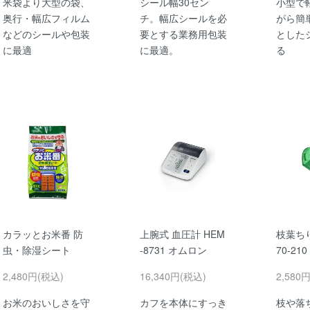
米袋より大型の袋、
シール幅30セン
小型で
奥行・幅広フィルム
チ。幅広シールを必
がら簡
などのシールや包装
要とする業務用包装
とした
に最適
に最適。
る
カラッとお米番 防
上腕式 血圧計 HEM
枝葉ち
虫・除湿シート
-8731 オムロン
70-210
2,480円(税込)
16,340円(税込)
2,580
お米のおいしさを守
カフを本体にすっき
枝や落