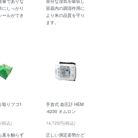
軽量でありな
余分な湿気を吸収し
単にしっかり
容器内の調湿作用に
シールができ
より米の品質を守り
ます。
り取りフゴ1
手首式 血圧計 HEM
-6230 オムロン
円(税込)
14,725円(税込)
ち葉を触らず
正しい測定姿勢かど