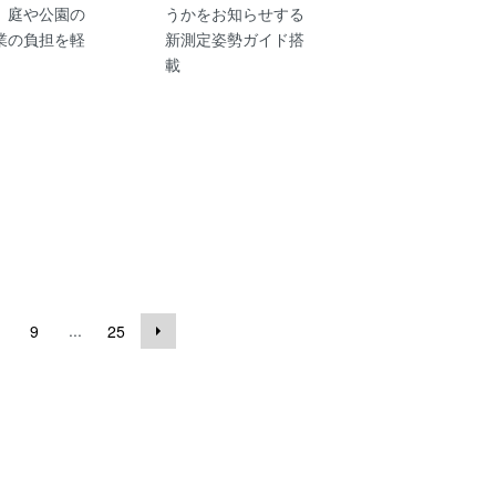
、庭や公園の
うかをお知らせする
業の負担を軽
新測定姿勢ガイド搭
載
...
9
25