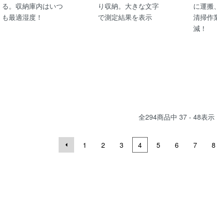
る。収納庫内はいつ
り収納。大きな文字
に運搬
も最適湿度！
で測定結果を表示
清掃作
減！
全
294
商品中
37 - 48
表示
1
2
3
4
5
6
7
8