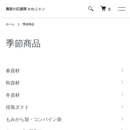
農家の応援隊 かわニャン
0
ホーム
季節商品
季節商品
カテゴリー一覧
春資材
秋資材
冬資材
排風ダクト
もみがら袋・コンバイン袋