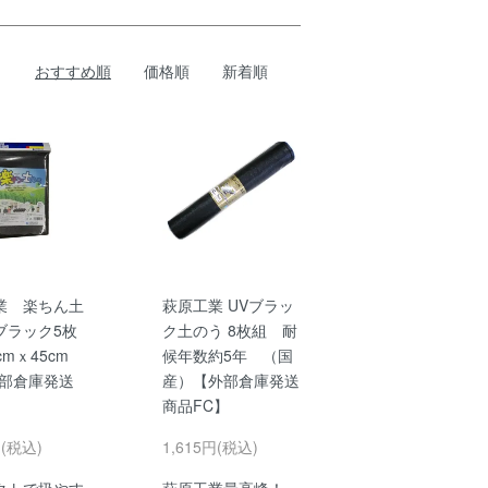
おすすめ順
価格順
新着順
業 楽ちん土
萩原工業 UVブラッ
ブラック5枚
ク土のう 8枚組 耐
cmｘ45cm
候年数約5年 （国
外部倉庫発送
産）【外部倉庫発送
商品FC】
円(税込)
1,615円(税込)
クトで扱やす
萩原工業最高峰！