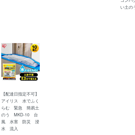
い土の
【配達日指定不可】
アイリス 水でふく
らむ 緊急 簡易土
のう MKD-10 台
風 水害 防災 浸
水 流入