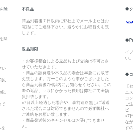
県を除
不良品
◆
商品到着後７日以内に弊社までメールまたはお
電話にてご連絡下さい。速やかにお取替えを致
します。
縄を除
◆P
返品期限
イ
い
・お客様都合による返品および交換は不可とさ
円
せていただきます。
生い
・商品の誤発送や不良品の場合は早急にお取替
◆
え致します。万一このような事がございました
円以
ら商品到着後7日以内にお知らせください。この
【セ
際の返品、回収にかかった費用は弊社にて全額
m以
ニス
負担致します。
コ
※7日以上経過した場合や、事前連絡無しに返送
ので
ご
された場合には対応できませんので必ず弊社へ
ビ
ご連絡をお願い致します。
※
・商品発送後のキャンセルはお受けできませ
な
ん。
ルを
す