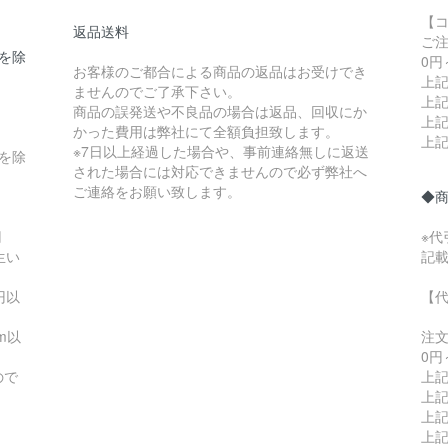
【
返品送料
ご
県を除
0円
お客様のご都合による商品の返品はお受けでき
上記
ませんのでご了承下さい。
上記
商品の誤発送や不良品の場合は返品、回収にか
上記
かった費用は弊社にて全額負担致します。
上記
※7日以上経過した場合や、事前連絡無しに返送
縄を除
された場合には対応できませんので必ず弊社へ
ご連絡をお願い致します。
◆
円
※
生い
記
円以
【
m以
注
0円
ので
上記
上記
上記
上記