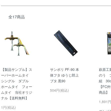
全17商品
【製品サンプル】ス
サンポリ PF-90 本
萩原工
ーパーホームタイ
体フタ ゆうじ郎上
のう 
シングル ダブル
ブタ 黒90
組 30
ホームタイ フォー
【FC
504円(税込)
ムタイ 当社オリジ
商品】
ナル【送料無料】
1,891
1円(税込)
コンパ