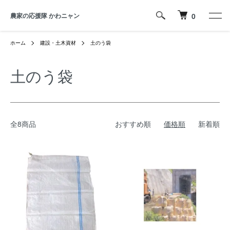
農家の応援隊 かわニャン
0
ホーム
建設・土木資材
土のう袋
土のう袋
全8商品
おすすめ順
価格順
新着順