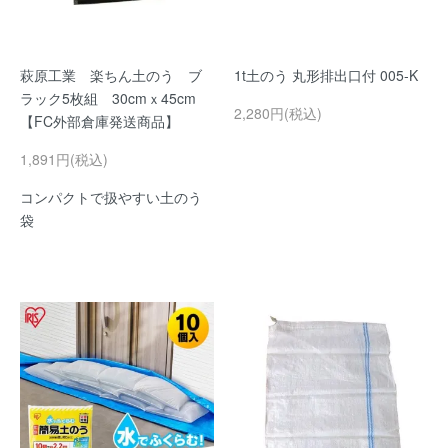
萩原工業 楽ちん土のう ブ
1t土のう 丸形排出口付 005-K
ラック5枚組 30cmｘ45cm
2,280円(税込)
【FC外部倉庫発送商品】
1,891円(税込)
コンパクトで扱やすい土のう
袋