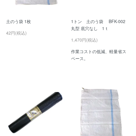
土のう袋 1枚
1トン 土のう袋 BFK-002
丸型 底穴なし 1ｔ
42円(税込)
1,470円(税込)
作業コストの低減、軽量省ス
ペース。