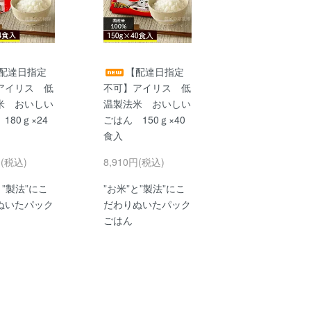
配達日指定
【配達日指定
アイリス 低
不可】アイリス 低
米 おいしい
温製法米 おいしい
180ｇ×24
ごはん 150ｇ×40
食入
円(税込)
8,910円(税込)
と”製法”にこ
”お米”と”製法”にこ
ぬいたパック
だわりぬいたパック
ごはん