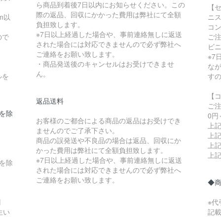
ら商品到着後7日以内にお知らせください。この
【セ
際の返品、回収にかかった費用は弊社にて全額
m以
ニス
負担致します。
コ
※7日以上経過した場合や、事前連絡無しに返送
ので
ご
された場合には対応できませんので必ず弊社へ
ビ
ご連絡をお願い致します。
※
・商品発送後のキャンセルはお受けできませ
な
ん。
ルを
す
【
返品送料
ご
県を除
0円
お客様のご都合による商品の返品はお受けでき
上記
ませんのでご了承下さい。
上記
商品の誤発送や不良品の場合は返品、回収にか
上記
かった費用は弊社にて全額負担致します。
上記
※7日以上経過した場合や、事前連絡無しに返送
縄を除
された場合には対応できませんので必ず弊社へ
ご連絡をお願い致します。
◆
円
※
生い
記