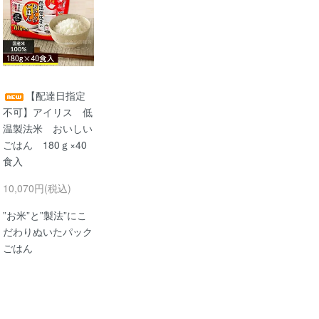
【配達日指定
不可】アイリス 低
温製法米 おいしい
ごはん 180ｇ×40
食入
10,070円(税込)
”お米”と”製法”にこ
だわりぬいたパック
ごはん