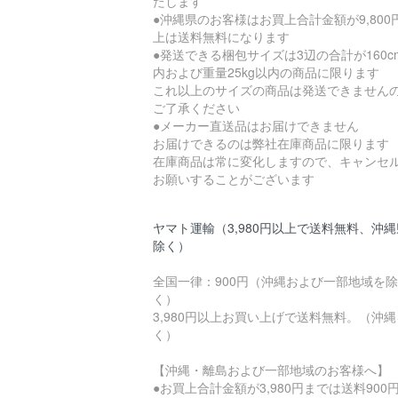
たします
●沖縄県のお客様はお買上合計金額が9,800
上は送料無料になります
●発送できる梱包サイズは3辺の合計が160c
内および重量25kg以内の商品に限ります
これ以上のサイズの商品は発送できません
ご了承ください
●メーカー直送品はお届けできません
お届けできるのは弊社在庫商品に限ります
在庫商品は常に変化しますので、キャンセ
お願いすることがございます
ヤマト運輸（3,980円以上で送料無料、沖
除く）
全国一律：900円（沖縄および一部地域を除
く）
3,980円以上お買い上げで送料無料。（沖
く）
【沖縄・離島および一部地域のお客様へ】
●お買上合計金額が3,980円までは送料900