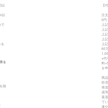
円以
【
m以
注
0円
ので
上記
上記
上記
上記
ルを
上記
60
1,
※代
縄県を
料+
を
商
拒
縄を除
発
成
返
て
円
速