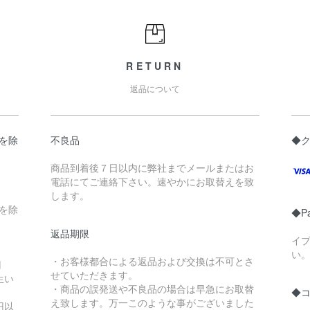
RETURN
返品について
県を除
不良品
◆
商品到着後７日以内に弊社までメールまたはお
電話にてご連絡下さい。速やかにお取替えを致
します。
縄を除
◆P
返品期限
イ
い
・お客様都合による返品および交換は不可とさ
円
せていただきます。
生い
・商品の誤発送や不良品の場合は早急にお取替
◆
え致します。万一このような事がございました
円以