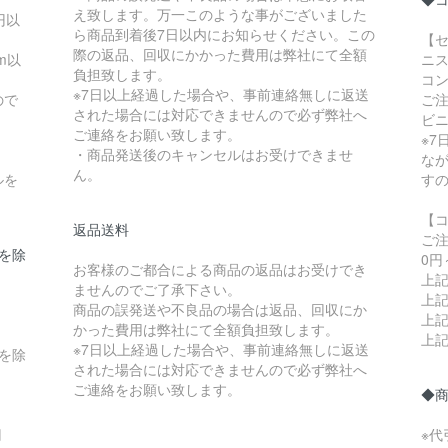
え致します。万一このような事がございました
円以
ら商品到着後7日以内にお知らせください。この
【セ
際の返品、回収にかかった費用は弊社にて全額
m以
ニス
負担致します。
コ
※7日以上経過した場合や、事前連絡無しに返送
ので
ご
された場合には対応できませんので必ず弊社へ
ビ
ご連絡をお願い致します。
※
・商品発送後のキャンセルはお受けできませ
な
ん。
ルを
す
【
返品送料
ご
県を除
0円
お客様のご都合による商品の返品はお受けでき
上記
ませんのでご了承下さい。
上記
商品の誤発送や不良品の場合は返品、回収にか
上記
かった費用は弊社にて全額負担致します。
上記
※7日以上経過した場合や、事前連絡無しに返送
縄を除
された場合には対応できませんので必ず弊社へ
ご連絡をお願い致します。
◆
円
※