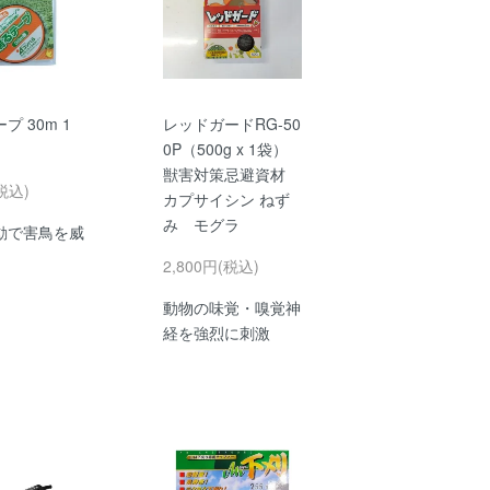
プ 30m 1
レッドガードRG-50
0P（500g x 1袋）
獣害対策忌避資材
税込)
カプサイシン ねず
み モグラ
動で害鳥を威
2,800円(税込)
動物の味覚・嗅覚神
経を強烈に刺激