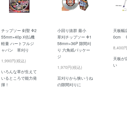
チップソー 剣聖 Φ2
小回り抜群 最小
天板幅
55mm×40p 刈払機
草刈チップソー Φ1
0cm C
軽量 ハートフルジ
58mm×36P 隙間刈
8,400
ャパン 草刈り
り 六角紙パッケー
ジ
天板が
1,990円(税込)
い
1,970円(税込)
いろんな草が生えて
いるところで能力発
豆刈りから狭いうね
揮！
の隙間刈りに