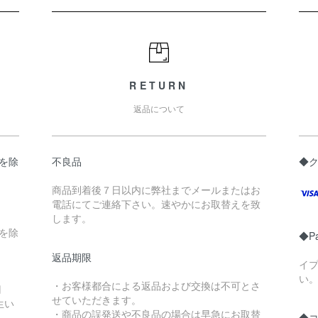
RETURN
返品について
県を除
不良品
◆
商品到着後７日以内に弊社までメールまたはお
電話にてご連絡下さい。速やかにお取替えを致
します。
縄を除
◆P
返品期限
イ
い
・お客様都合による返品および交換は不可とさ
円
せていただきます。
生い
・商品の誤発送や不良品の場合は早急にお取替
◆