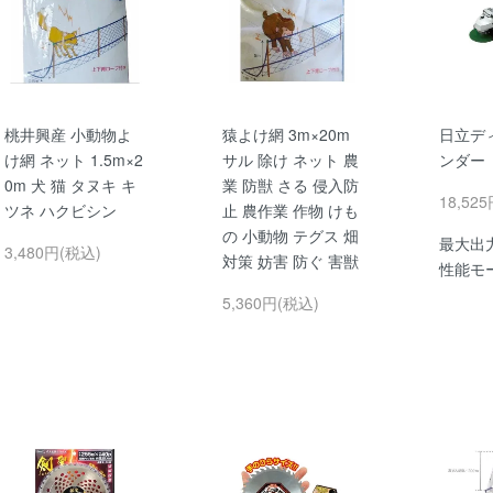
桃井興産 小動物よ
猿よけ網 3m×20m
日立デ
け網 ネット 1.5m×2
サル 除け ネット 農
ンダー
0m 犬 猫 タヌキ キ
業 防獣 さる 侵入防
18,52
ツネ ハクビシン
止 農作業 作物 けも
の 小動物 テグス 畑
最大出力
3,480円(税込)
対策 妨害 防ぐ 害獣
性能モ
5,360円(税込)