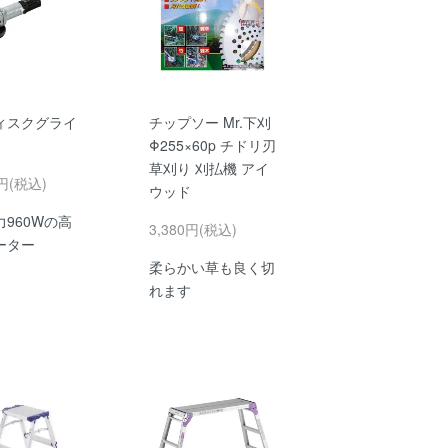
ィスクグライ
チップソー Mr.下刈
Φ255×60p チドリ刃
草刈り 刈払機 アイ
5円(税込)
ウッド
960Wの高
3,380円(税込)
ーター
柔らかい草も良く切
れます