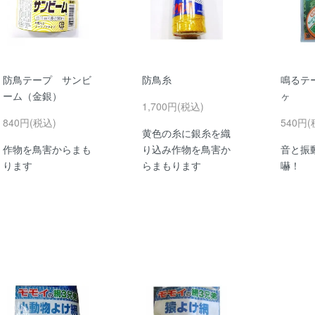
防鳥テープ サンビ
防鳥糸
鳴るテー
ーム（金銀）
ヶ
1,700円(税込)
840円(税込)
540円(
黄色の糸に銀糸を織
作物を鳥害からまも
り込み作物を鳥害か
音と振
ります
らまもります
嚇！