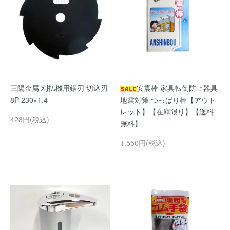
三陽金属 刈払機用鋸刃 切込刃
安震棒 家具転倒防止器具
8P 230×1.4
地震対策 つっぱり棒【アウト
レット】【在庫限り】【送料
428円(税込)
無料】
1,550円(税込)