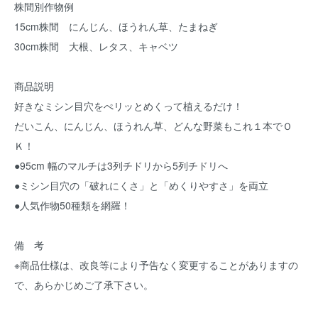
株間別作物例
15cm株間 にんじん、ほうれん草、たまねぎ
30cm株間 大根、レタス、キャベツ
商品説明
好きなミシン目穴をぺリッとめくって植えるだけ！
だいこん、にんじん、ほうれん草、どんな野菜もこれ１本でＯ
Ｋ！
●95cm 幅のマルチは3列チドリから5列チドリへ
●ミシン目穴の「破れにくさ」と「めくりやすさ」を両立
●人気作物50種類を網羅！
備 考
※商品仕様は、改良等により予告なく変更することがありますの
で、あらかじめご了承下さい。