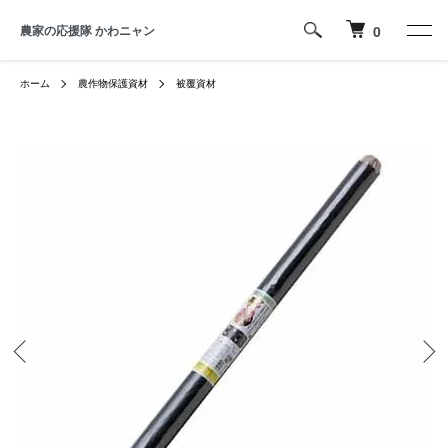
農家の応援隊 かわニャン
0
ホーム
農作物保護資材
被覆資材