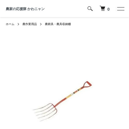
農家の応援隊 かわニャン
0
ホーム
農作業用品
農耕具・農具収納棚