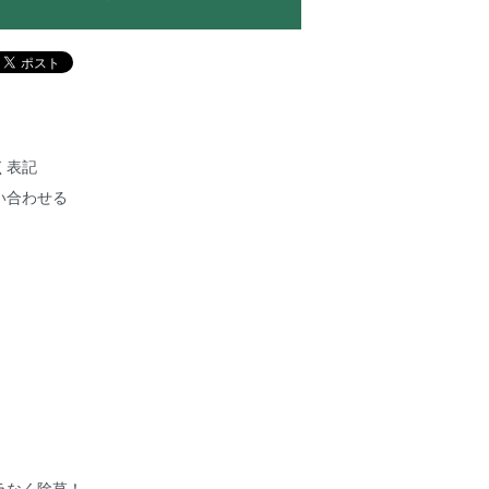
く表記
い合わせる
ラなく除草！