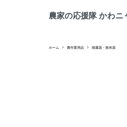
農家の応援隊 かわニ
ホーム
農作業用品
噴霧器・散布器