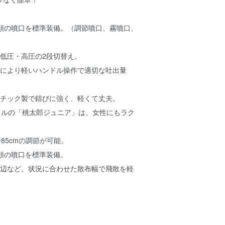
種類の噴口を標準装備。（調節噴口、霧噴口、
た低圧・高圧の2段切替え。
用により軽いハンドル操作で適切な吐出量
スチック製で錆びに強く、軽くて丈夫。
トルの「桃太郎ジュニア」は、女性にもラク
〜85cmの調節が可能。
類の噴口を標準装備。
周辺など、状況に合わせた散布幅で飛散を軽