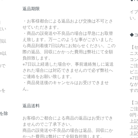
返品期限
イ
い
・お客様都合による返品および交換は不可とさ
円
せていただきます。
生い
・商品の誤発送や不良品の場合は早急にお取替
◆
え致します。万一このような事がございました
円以
ら商品到着後7日以内にお知らせください。この
【セ
際の返品、回収にかかった費用は弊社にて全額
m以
ニス
負担致します。
コ
※7日以上経過した場合や、事前連絡無しに返送
ので
ご
された場合には対応できませんので必ず弊社へ
ビ
ご連絡をお願い致します。
※
・商品発送後のキャンセルはお受けできませ
な
ん。
ルを
す
【
返品送料
ご
県を除
0円
お客様のご都合による商品の返品はお受けでき
上記
ませんのでご了承下さい。
上記
商品の誤発送や不良品の場合は返品、回収にか
上記
かった費用は弊社にて全額負担致します。