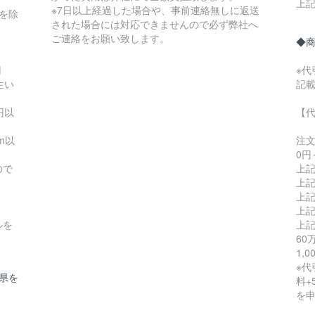
上記
※7日以上経過した場合や、事前連絡無しに返送
縄を除
された場合には対応できませんので必ず弊社へ
ご連絡をお願い致します。
◆
円
※
生い
記
円以
【
m以
注
0円
ので
上記
上記
上記
上記
ルを
上記
60
1,
※代
縄県を
料+
を