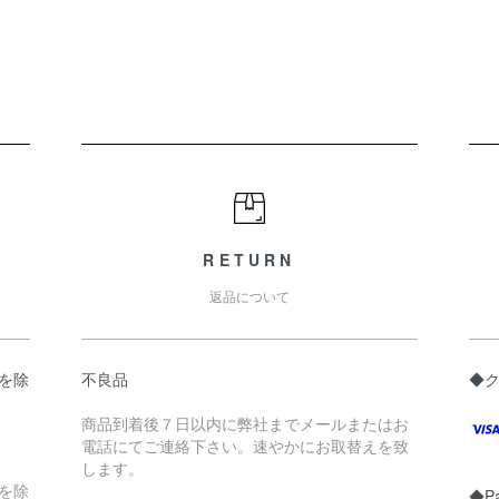
RETURN
返品について
県を除
不良品
◆
商品到着後７日以内に弊社までメールまたはお
電話にてご連絡下さい。速やかにお取替えを致
します。
縄を除
◆P