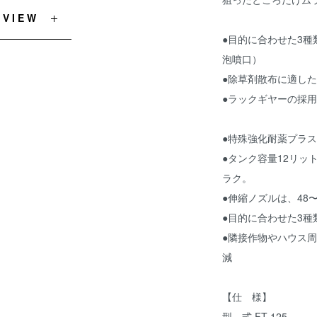
EVIEW
●目的に合わせた3
泡噴口）
●除草剤散布に適し
●ラックギヤーの採
●特殊強化耐薬プラ
●タンク容量12リッ
ラク。
●伸縮ノズルは、48
●目的に合わせた3種
●隣接作物やハウス
減
【仕 様】
型 式 FT-125