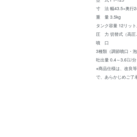
寸 法 幅43.5×奥行
重 量 3.5kg
タンク容量 12リット
圧 力 切替式（高圧…0
噴 口
3種類（調節噴口・
吐出量 0.4～3.6㍑/分
※商品仕様は、改良
で、あらかじめご了