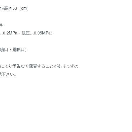
24×高さ53（cm）
ル
.2MPa・低圧…0.05MPa）
泡噴口・霧噴口）
等により予告なく変更することがありますの
承下さい。