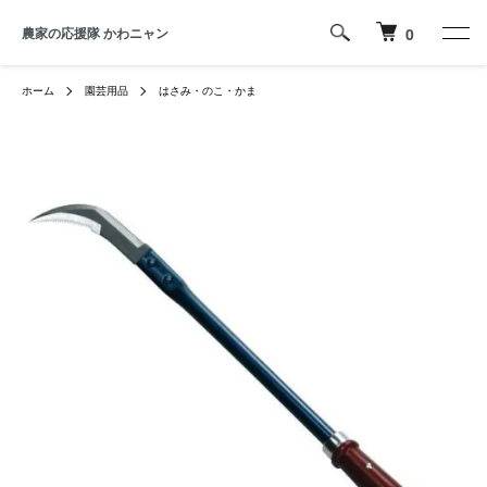
農家の応援隊 かわニャン
0
ホーム
園芸用品
はさみ・のこ・かま