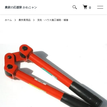
農家の応援隊 かわニャン
0
ホーム
農作業用品
支柱・ハウス施工補助・補修