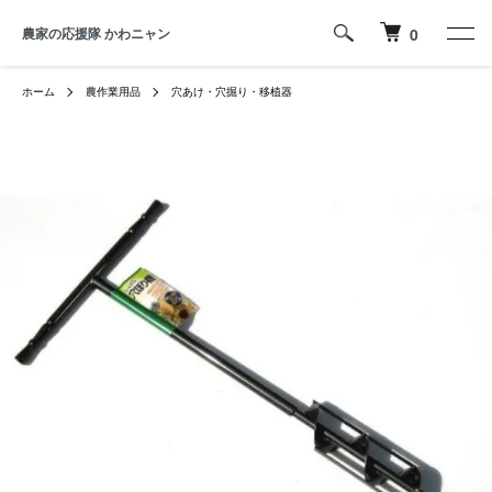
農家の応援隊 かわニャン
0
ホーム
農作業用品
穴あけ・穴掘り・移植器