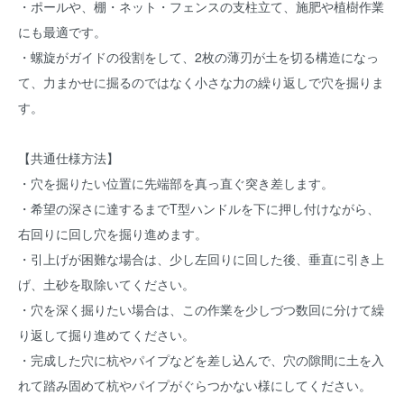
・ポールや、棚・ネット・フェンスの支柱立て、施肥や植樹作業
にも最適です。
・螺旋がガイドの役割をして、2枚の薄刃が土を切る構造になっ
て、力まかせに掘るのではなく小さな力の繰り返しで穴を掘りま
す。
【共通仕様方法】
・穴を掘りたい位置に先端部を真っ直ぐ突き差します。
・希望の深さに達するまでT型ハンドルを下に押し付けながら、
右回りに回し穴を掘り進めます。
・引上げが困難な場合は、少し左回りに回した後、垂直に引き上
げ、土砂を取除いてください。
・穴を深く掘りたい場合は、この作業を少しづつ数回に分けて繰
り返して掘り進めてください。
・完成した穴に杭やパイプなどを差し込んで、穴の隙間に土を入
れて踏み固めて杭やパイプがぐらつかない様にしてください。