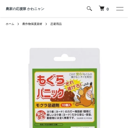
農家の応援隊 かわニャン
0
ホーム
農作物保護資材
忌避用品