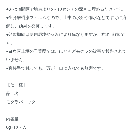
●3～5m間隔で地表より5～10センチの深さに埋めるだけです。
●生分解樹脂フィルムなので、土中の水分や雨水などですぐに溶
解し、効果を発揮します。
●効能期間は使用環境や状況により異なりますが、約3年前後で
す。
●ヨウ素土壌の千葉県では、ほとんどモグラの被害が報告されて
いません。
●直接手で触っても、万が一口に入れても無害です。
【仕 様】
品 名
モグラパニック
内容量
6g×10ヶ入