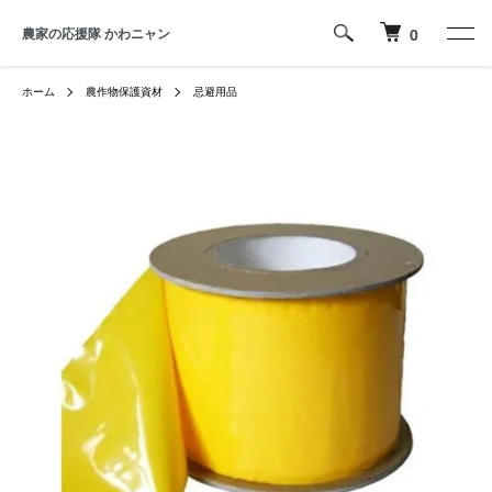
農家の応援隊 かわニャン
0
ホーム
農作物保護資材
忌避用品