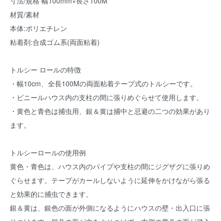
寸法/規格 幅100mm×長さ100M
材質/素材
本体:ポリエチレン
粘着剤:合成ゴム系(両面粘着)
トルシー ロールの特徴
・幅10cm、全長100Mの両面粘着テープ式のトルシーです。
・ビニールハウス内の支柱の間に張りめぐらせて使用します。
・黄色と青色は捕虫用、銀＆黄は捕中と忌避の二つの効果があり
ます。
トルシーロールの使用例
黄色・青色は、ハウス内のパイプや支柱の間にジグザグに張りめ
ぐらせます。テープがカールしないように延伸をかけながら張る
と効果的に捕虫できます。
銀＆黄は、銀色の面が外側になるようにハウスの壁・出入口に張