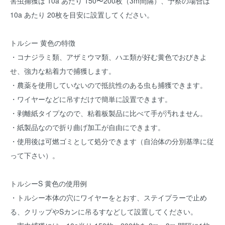
害虫捕獲は 10a あたり 150〜200枚（3m間隔）、予察の場合は
10a あたり 20枚を目安に設置してください。
トルシー 黄色の特徴
・コナジラミ類、アザミウマ類、ハエ類が好む黄色でおびきよ
せ、強力な粘着力で捕獲します。
・農薬を使用していないので抵抗性のある虫も捕獲できます。
・ワイヤーなどに吊すだけで簡単に設置できます。
・剥離紙タイプなので、粘着板製品に比べて手が汚れません。
・紙製品なので折り曲げ加工が自由にできます。
・使用後は可燃ゴミとして処分できます（自治体の分別基準に従
って下さい）。
トルシーS 黄色の使用例
・トルシー本体の穴にワイヤーをとおす、ステイプラーで止め
る、クリップやSカンに吊るすなどして設置してください。