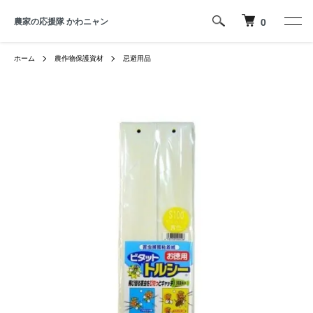
農家の応援隊 かわニャン
0
ホーム
農作物保護資材
忌避用品