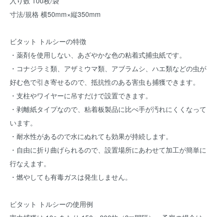
入り数 100枚/袋
寸法/規格 横50mm×縦350mm
ビタット トルシーの特徴
・薬剤を使用しない、あざやかな色の粘着式捕虫紙です。
・コナジラミ類、アザミウマ類、アブラムシ、ハエ類などの虫が
好む色で引き寄せるので、抵抗性のある害虫も捕獲できます。
・支柱やワイヤーに吊すだけで設置できます。
・剥離紙タイプなので、粘着板製品に比べ手が汚れにくくなって
います。
・耐水性があるので水にぬれても効果が持続します。
・自由に折り曲げられるので、設置場所にあわせて加工が簡単に
行なえます。
・燃やしても有毒ガスは発生しません。
ビタット トルシーの使用例