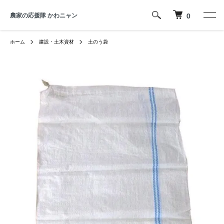
農家の応援隊 かわニャン
0
ホーム
建設・土木資材
土のう袋