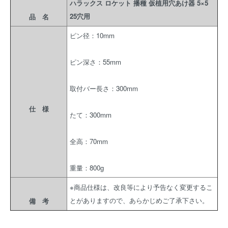
ハラックス ロケット 播種 仮植用穴あけ器 5×5
25穴用
品 名
ピン径：10mm
ピン深さ：55mm
取付バー長さ：300mm
仕 様
たて：300mm
全高：70mm
重量：800g
※商品仕様は、改良等により予告なく変更するこ
とがありますので、あらかじめご了承下さい。
備 考