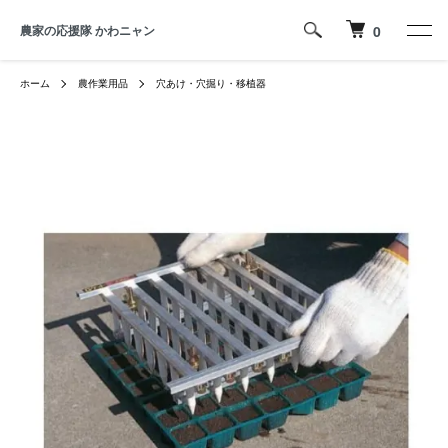
農家の応援隊 かわニャン
0
ホーム
農作業用品
穴あけ・穴掘り・移植器