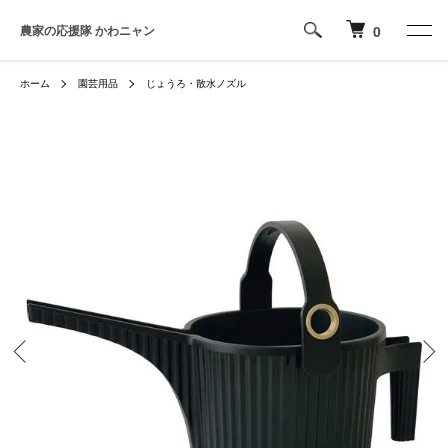
農家の応援隊 かわニャン
0
ホーム
園芸用品
じょうろ・散水ノズル