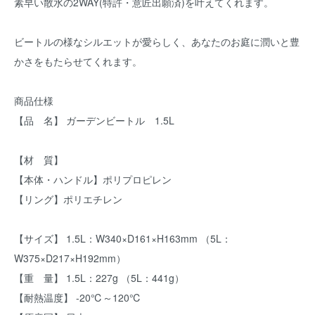
素早い散水の2WAY(特許・意匠出願済)を叶えてくれます。
ビートルの様なシルエットが愛らしく、あなたのお庭に潤いと豊
かさをもたらせてくれます。
商品仕様
【品 名】 ガーデンビートル 1.5L
【材 質】
【本体・ハンドル】ポリプロピレン
【リング】ポリエチレン
【サイズ】 1.5L：W340×D161×H163mm （5L：
W375×D217×H192mm）
【重 量】 1.5L：227g （5L：441g）
【耐熱温度】 -20℃～120℃