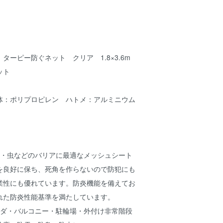
ターピー防ぐネット クリア 1.8×3.6m
ット
体：ポリプロピレン ハトメ：アルミニウム
鳥・虫などのバリアに最適なメッシュシート
を良好に保ち、死角を作らないので防犯にも
業性にも優れています。防炎機能を備えてお
れた防炎性能基準を満たしています。
ンダ・バルコニー・駐輪場・外付け非常階段