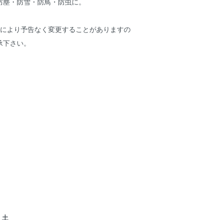
防塵・防雪・防鳥・防虫に。
等により予告なく変更することがありますの
承下さい。
土