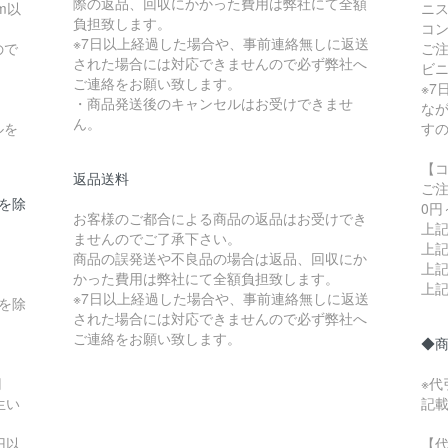
際の返品、回収にかかった費用は弊社にて全額
m以
ニス
負担致します。
コ
※7日以上経過した場合や、事前連絡無しに返送
ので
ご
された場合には対応できませんので必ず弊社へ
ビ
ご連絡をお願い致します。
※
・商品発送後のキャンセルはお受けできませ
な
ん。
ルを
す
【
返品送料
ご
県を除
0円
お客様のご都合による商品の返品はお受けでき
上記
ませんのでご了承下さい。
上記
商品の誤発送や不良品の場合は返品、回収にか
上記
かった費用は弊社にて全額負担致します。
上記
※7日以上経過した場合や、事前連絡無しに返送
縄を除
された場合には対応できませんので必ず弊社へ
ご連絡をお願い致します。
◆
円
※
生い
記
円以
【