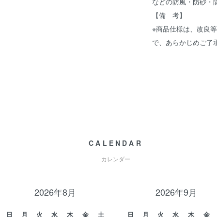
などの防風・防砂・
【備 考】
※商品仕様は、改良
で、あらかじめご了
CALENDAR
カレンダー
2026年8月
2026年9月
日
月
火
水
木
金
土
日
月
火
水
木
金