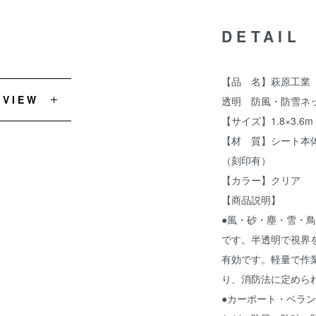
DETAIL
【品 名】萩原工業 
EVIEW
透明 防風・防雪ネ
【サイズ】1.8×3.6m
【材 質】シート本
（刻印有）
【カラー】クリア
【商品説明】
●風・砂・塵・雪・
です。半透明で視界
有効です。軽量で作
り、消防法に定めら
●カーポート・ベラ