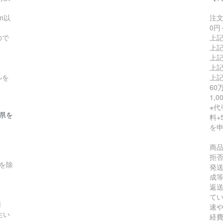
m以
注
0円
ので
上記
上記
上記
上記
ルを
上記
60
1,
※代
縄県を
料+
を
商
拒
縄を除
発
成
返
て
円
速
生い
経