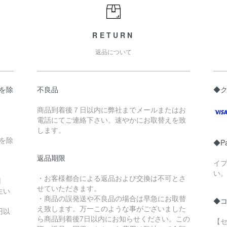
RETURN
返品について
県を除
不良品
◆
商品到着後７日以内に弊社までメールまたはお
電話にてご連絡下さい。速やかにお取替えを致
します。
縄を除
◆P
返品期限
イ
い
・お客様都合による返品および交換は不可とさ
円
せていただきます。
生い
・商品の誤発送や不良品の場合は早急にお取替
◆
え致します。万一このような事がございました
円以
ら商品到着後7日以内にお知らせください。この
【セ