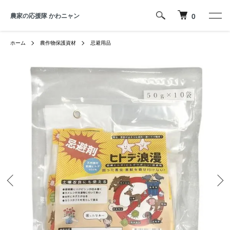
農家の応援隊 かわニャン
0
ホーム
農作物保護資材
忌避用品