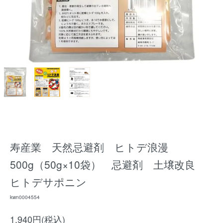
寿産業 天然忌避剤 ヒトデ浪漫
500g（50g×10袋） 忌避剤 土壌改良
ヒトデサポニン
kwn0004554
1,940円(税込)