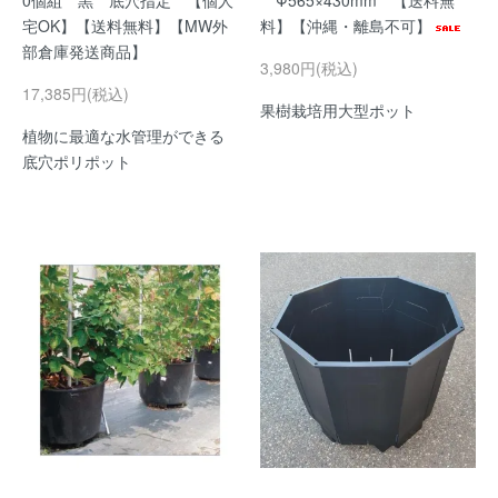
0個組 黒 底穴指定 【個人
Φ565×430mm 【送料無
宅OK】【送料無料】【MW外
料】【沖縄・離島不可】
部倉庫発送商品】
3,980円(税込)
17,385円(税込)
果樹栽培用大型ポット
植物に最適な水管理ができる
底穴ポリポット