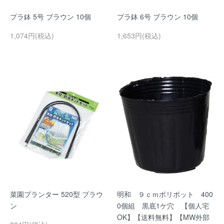
プラ鉢 5号 ブラウン 10個
プラ鉢 6号 ブラウン 10個
1,074円(税込)
1,653円(税込)
菜園プランター 520型 ブラウ
明和 ９ｃｍポリポット 400
ン
0個組 黒底1ケ穴 【個人宅
OK】【送料無料】【MW外部