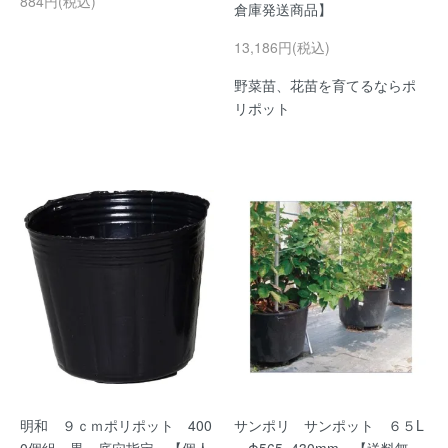
884円(税込)
倉庫発送商品】
13,186円(税込)
野菜苗、花苗を育てるならポ
リポット
明和 ９ｃｍポリポット 400
サンポリ サンポット ６５L