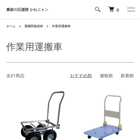
農家の応援隊 かわニャン
0
ホーム
運搬関連資材
作業用運搬車
作業用運搬車
全21商品
おすすめ順
価格順
新着順