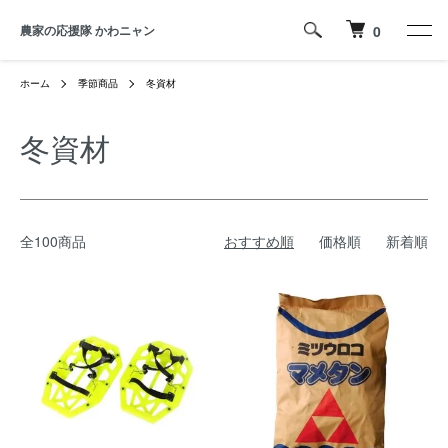
農家の応援隊 かわニャン
0
ホーム
季節商品
冬資材
冬資材
全100商品
おすすめ順
価格順
新着順