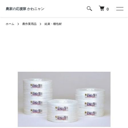
農家の応援隊 かわニャン
0
ホーム
農作業用品
結束・梱包材