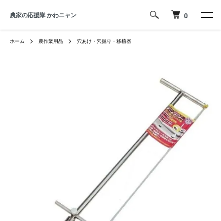
農家の応援隊 かわニャン
0
ホーム
農作業用品
穴あけ・穴掘り・移植器