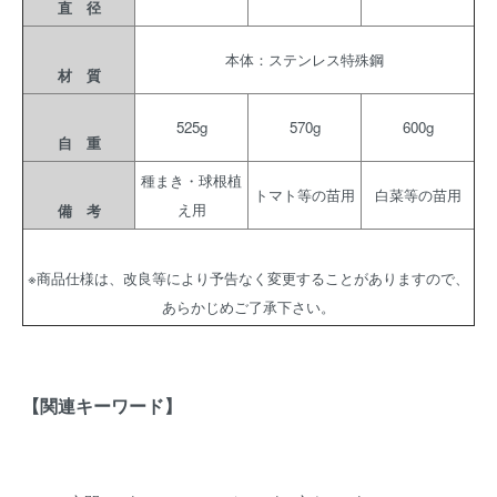
直 径
本体：ステンレス特殊鋼
材 質
525g
570g
600g
自 重
種まき・球根植
トマト等の苗用
白菜等の苗用
え用
備 考
※商品仕様は、改良等により予告なく変更することがありますので、
あらかじめご了承下さい。
【関連キーワード】