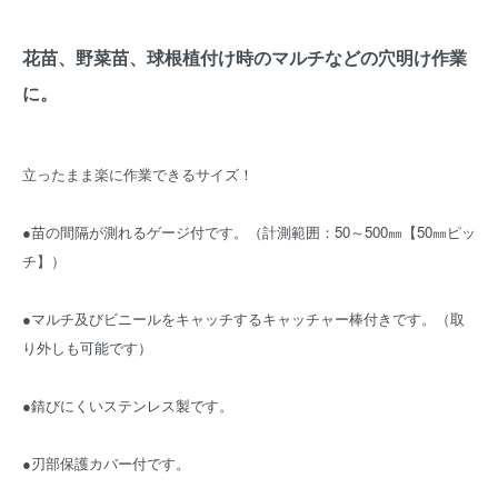
花苗、野菜苗、球根植付け時のマルチなどの穴明け作業
に。
立ったまま楽に作業できるサイズ！
●苗の間隔が測れるゲージ付です。（計測範囲：50～500㎜【50㎜ピッ
チ】）
●マルチ及びビニールをキャッチするキャッチャー棒付きです。（取
り外しも可能です）
●錆びにくいステンレス製です。
●刃部保護カバー付です。