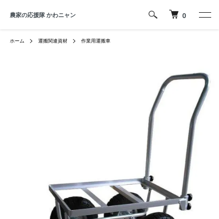
農家の応援隊 かわニャン
0
ホーム
運搬関連資材
作業用運搬車