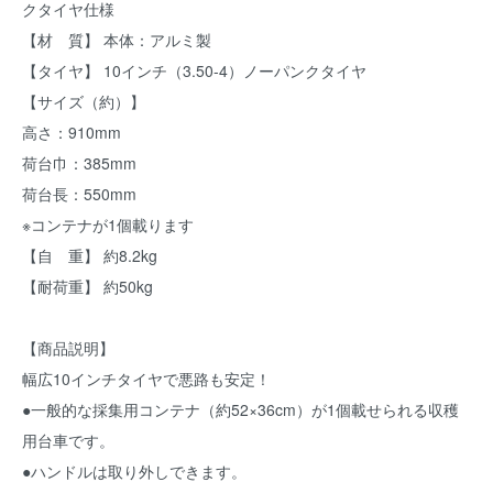
クタイヤ仕様
【材 質】 本体：アルミ製
【タイヤ】 10インチ（3.50-4）ノーパンクタイヤ
【サイズ（約）】
高さ：910mm
荷台巾：385mm
荷台長：550mm
※コンテナが1個載ります
【自 重】 約8.2kg
【耐荷重】 約50kg
【商品説明】
幅広10インチタイヤで悪路も安定！
●一般的な採集用コンテナ（約52×36cm）が1個載せられる収穫
用台車です。
●ハンドルは取り外しできます。