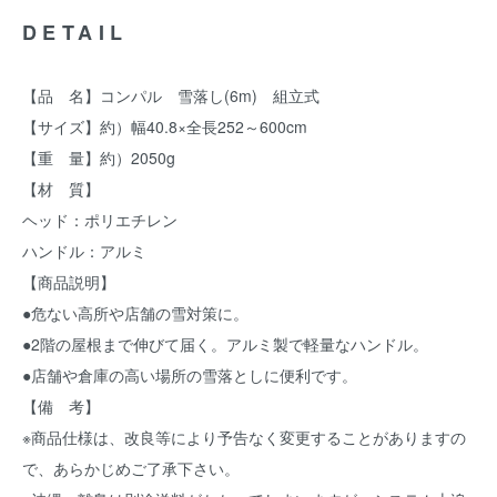
DETAIL
【品 名】コンパル 雪落し(6m) 組立式
【サイズ】約）幅40.8×全長252～600cm
【重 量】約）2050g
【材 質】
ヘッド：ポリエチレン
ハンドル：アルミ
【商品説明】
●危ない高所や店舗の雪対策に。
●2階の屋根まで伸びて届く。アルミ製で軽量なハンドル。
●店舗や倉庫の高い場所の雪落としに便利です。
【備 考】
※商品仕様は、改良等により予告なく変更することがありますの
で、あらかじめご了承下さい。