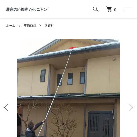
農家の応援隊 かわニャン
0
ホーム
季節商品
冬資材