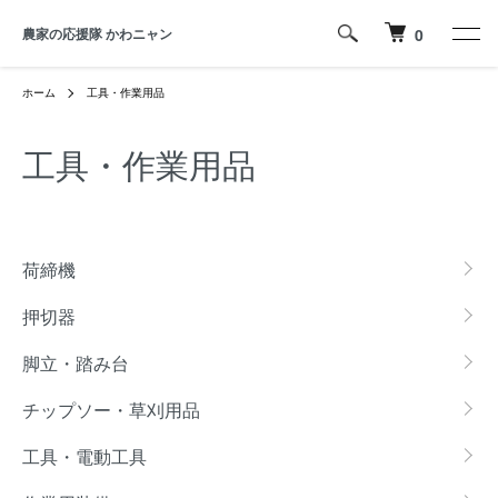
農家の応援隊 かわニャン
0
ホーム
工具・作業用品
工具・作業用品
カテゴリー一覧
荷締機
押切器
脚立・踏み台
チップソー・草刈用品
工具・電動工具