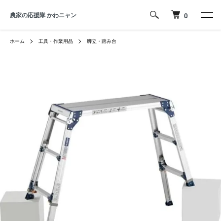
農家の応援隊 かわニャン
0
ホーム
工具・作業用品
脚立・踏み台