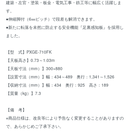
建築・左官・塗装・板金・電気工事・鉄工等に幅広く活躍しま
す。
●伸縮脚付（6㎜ピッチ）で段差も解消できます。
●新たに転落を未然に防止する安全機能『足裏感知板』を採用し
ました。
【型 式】PXGE-710FK
【天板高さ】0.73～1.03m
【天板寸法（mm）】300×880
【設置寸法（mm）】幅：434～489 奥行：1,341～1,526
【収納寸法（mm）】幅：434 奥行：925 高さ：189
【質量（kg）】7.3
【備 考】
※商品仕様は、改良等により予告なく変更することがありますの
で、あらかじめご了承下さい。