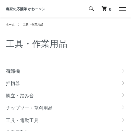
農家の応援隊 かわニャン
0
ホーム
工具・作業用品
工具・作業用品
カテゴリー一覧
荷締機
押切器
脚立・踏み台
チップソー・草刈用品
工具・電動工具