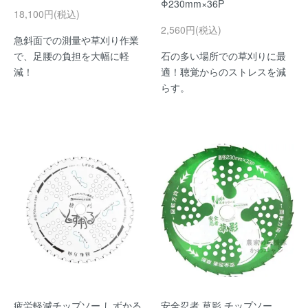
Φ230mm×36P
18,100円(税込)
2,560円(税込)
急斜面での測量や草刈り作業
で、足腰の負担を大幅に軽
石の多い場所での草刈りに最
減！
適！聴覚からのストレスを減
らす。
疲労軽減チップソー しずかる
安全忍者 草影 チップソー